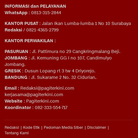
INFORMASI dan PELAYANAN
WhatsApp
: 0813-315-2844
KANTOR PUSAT
: Jalan Ikan Lumba-lumba 1 No 10 Surabaya
Redaksi
/ 0821-4365-2799
KANTOR PERWAKILAN :
PASURUAN
: Jl. Pattimura no 29 Cangkringmalang Beji.
JOMBANG
: Jl. Kemuning GG I no 107, Candimulyo
Jombang.
GRESIK
: Dusun Lopang rt 3 tw 4 Driyorejo.
BANDUNG
: Jl. Sukarame 2 No. 32 Cidurian
.
Email
:
Redaksi@pagiterkini.com
kerjasama@pagiterkini.com
Website
: Pagiterkini.com
Koordinator
: 082-333-554-717
Redaksi
Kode Etik
Pedoman Media Siber
Disclaimer
Tentang Kami