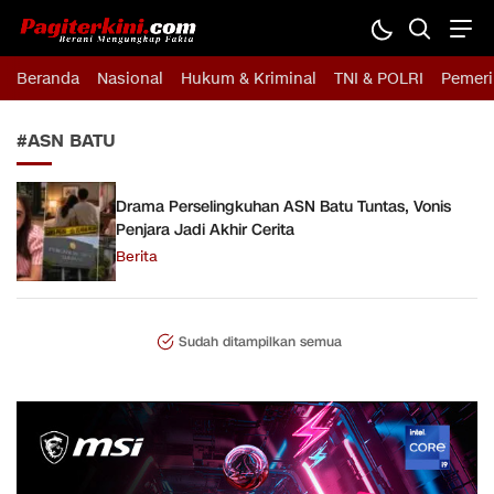
Pagiterkini.com
Berani Mengungkap Fakta
Beranda
Nasional
Hukum & Kriminal
TNI & POLRI
Pemeri
#ASN BATU
Drama Perselingkuhan ASN Batu Tuntas, Vonis
Penjara Jadi Akhir Cerita
Berita
Sudah ditampilkan semua