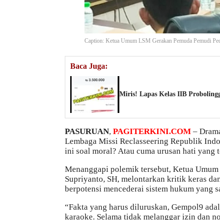
Caption: Ketua Umum LSM Gerakan Pemuda Pemudi Pedul
Baca Juga:
Miris! Lapas Kelas IIB Probolin
PASURUAN
,
PAGITERKINI.COM
– Drama
Lembaga Missi Reclasseering Republik Indo
ini soal moral? Atau cuma urusan hati yang t
Menanggapi polemik tersebut, Ketua Umum
Supriyanto, SH, melontarkan kritik keras d
berpotensi mencederai sistem hukum yang s
“Fakta yang harus diluruskan, Gempol9 ada
karaoke. Selama tidak melanggar izin dan no