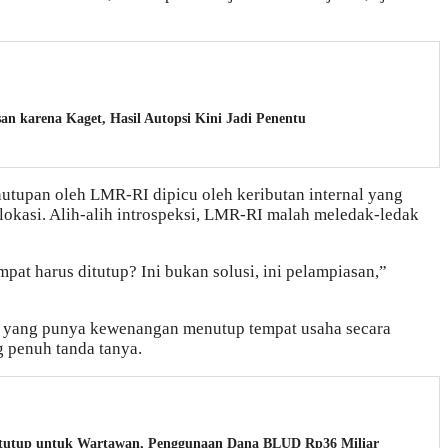
an karena Kaget, Hasil Autopsi Kini Jadi Penentu
utupan oleh LMR-RI dipicu oleh keributan internal yang
 lokasi. Alih-alih introspeksi, LMR-RI malah meledak-ledak
pat harus ditutup? Ini bukan solusi, ini pelampiasan,”
s yang punya kewenangan menutup tempat usaha secara
g penuh tanda tanya.
tutup untuk Wartawan, Penggunaan Dana BLUD Rp36 Miliar