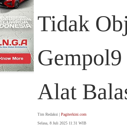
Tidak Obj
Gempol9 
Alat Bal
Tim Redaksi |
Pagiterkini.com
Selasa, 8 Juli 2025 11:31 WIB