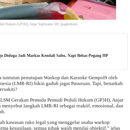
i Hukum (GP3H), Anjar Supriyanto SH. (pagiterkini)
ggo Diduga Jadi Markas Kendali Sabu, Napi Bebas Pegang HP
 tuntutan penutupan Warkop dan Karaoke Gempol9 oleh
nesia (LMR-RI) bikin gaduh jagat Pasuruan. Tapi, benarkah
ersakiti?
 LSM Gerakan Pemuda Pemudi Peduli Hukum (GP3H), Anjar
an menyebut langkah LMR-RI sebagai reaktif, emosional, dan
ah.
lah kawasan ruko legal yang menggelar usaha warkop
rma kesusilaan, semua pihak wajib menilai objektif,” jelas