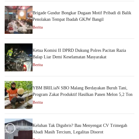
Brigade Gusdur Bongkar Dugaan Motif Pribadi di Balik
Penolakan Tempat Ibadah GKJW Bangil
Berita
Ketua Komisi II DPRD Dukung Polres Pacitan Razia
Balap Liar Demi Keselamatan Masyarakat
Berita
YBM BRILiaN SBO Malang Berdayakan Buruh Tani,
Program Zakat Produktif Hasilkan Panen Melon 5,2 Ton
Berita
Keluhan Tak Digubris? Bau Menyengat CV Trimegah
Abadi Masih Tercium, Legalitas Disorot