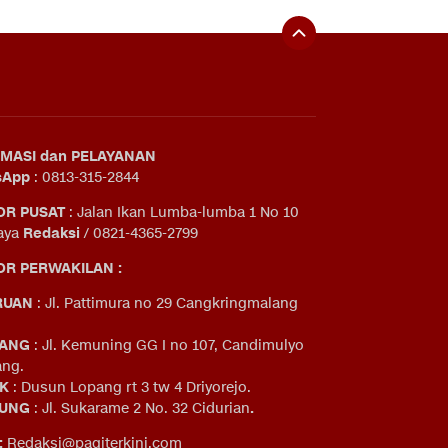
MASI dan PELAYANAN
sApp
: 0813-315-2844
OR PUSAT
: Jalan Ikan Lumba-lumba 1 No 10
aya
Redaksi
/ 0821-4365-2799
R PERWAKILAN :
RUAN
: Jl. Pattimura no 29 Cangkringmalang
ANG
: Jl. Kemuning GG I no 107, Candimulyo
ng.
IK
: Dusun Lopang rt 3 tw 4 Driyorejo.
UNG
: Jl. Sukarame 2 No. 32 Cidurian
.
:
Redaksi@pagiterkini.com