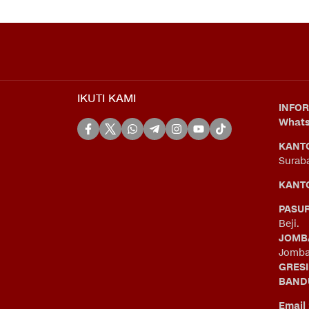
IKUTI KAMI
INFOR
What
KANT
Surab
KANTO
PASU
Beji.
JOMB
Jomba
GRES
BAND
Email