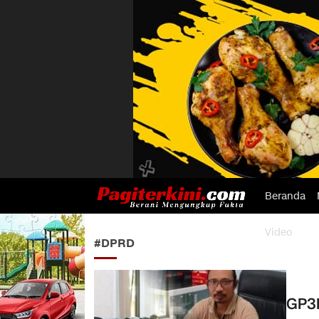
Beranda
Pagiterkini.com
Berani Mengungkap Fakta
Video
#DPRD
GP3H