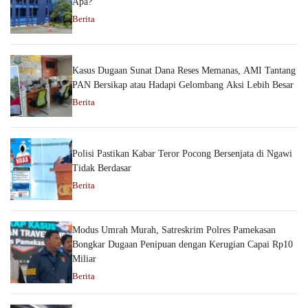
Apa?
Berita
Kasus Dugaan Sunat Dana Reses Memanas, AMI Tantang
PAN Bersikap atau Hadapi Gelombang Aksi Lebih Besar
Berita
Polisi Pastikan Kabar Teror Pocong Bersenjata di Ngawi
Tidak Berdasar
Berita
Modus Umrah Murah, Satreskrim Polres Pamekasan
Bongkar Dugaan Penipuan dengan Kerugian Capai Rp10
Miliar
Berita