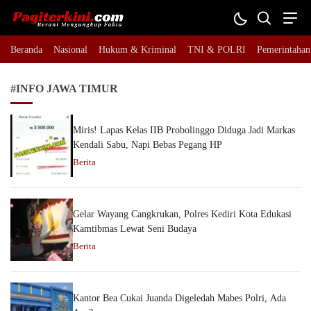
Pagiterkini.com
Berani Mengungkap Fakta
Beranda
Nasional
Hukum & Kriminal
TNI & POLRI
Pemerintahan
#INFO JAWA TIMUR
Miris! Lapas Kelas IIB Probolinggo Diduga Jadi Markas
Kendali Sabu, Napi Bebas Pegang HP
Berita
Gelar Wayang Cangkrukan, Polres Kediri Kota Edukasi
Kamtibmas Lewat Seni Budaya
Berita
Kantor Bea Cukai Juanda Digeledah Mabes Polri, Ada