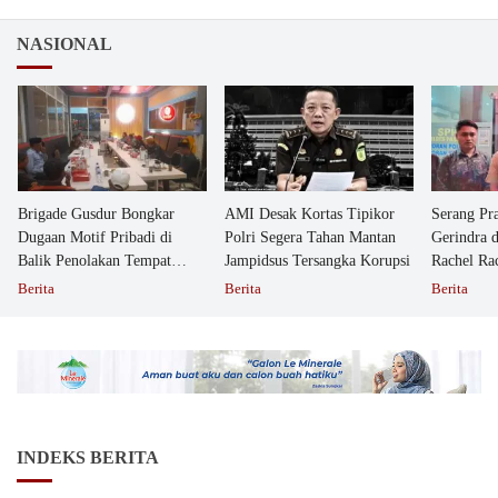
NASIONAL
Brigade Gusdur Bongkar
AMI Desak Kortas Tipikor
Serang Pr
Dugaan Motif Pribadi di
Polri Segera Tahan Mantan
Gerindra 
Balik Penolakan Tempat
Jampidsus Tersangka Korupsi
Rachel Ra
Ibadah GKJW Bangil
Dipolisika
Berita
Berita
Berita
INDEKS BERITA