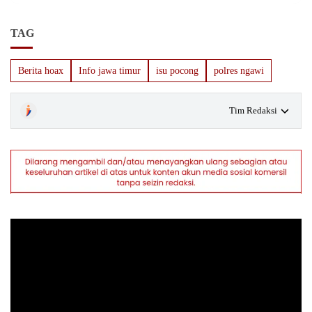
TAG
Berita hoax
Info jawa timur
isu pocong
polres ngawi
Tim Redaksi