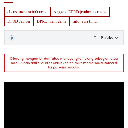
aliansi madura indonesia
Anggota DPRD jember merokok
DPRD Jember
DPRD main game
Info jawa timur
Tim Redaksi