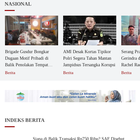
NASIONAL
Brigade Gusdur Bongkar
AMI Desak Kortas Tipikor
Serang Pr
Dugaan Motif Pribadi di
Polri Segera Tahan Mantan
Gerindra 
Balik Penolakan Tempat
Jampidsus Tersangka Korupsi
Rachel Ra
Ibadah GKJW Bangil
Dipolisika
Berita
Berita
Berita
INDEKS BERITA
Siapa di Balik Transaksi Rp750 Ribu? SAF Disebut