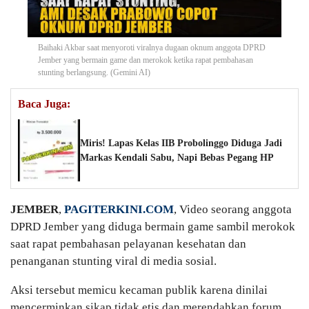
Baihaki Akbar saat menyoroti viralnya dugaan oknum anggota DPRD
Jember yang bermain game dan merokok ketika rapat pembahasan
stunting berlangsung. (Gemini AI)
Baca Juga:
Miris! Lapas Kelas IIB Probolinggo Diduga Jadi
Markas Kendali Sabu, Napi Bebas Pegang HP
JEMBER
,
PAGITERKINI.COM
, Video seorang anggota
DPRD Jember yang diduga bermain game sambil merokok
saat rapat pembahasan pelayanan kesehatan dan
penanganan stunting viral di media sosial.
Aksi tersebut memicu kecaman publik karena dinilai
mencerminkan sikap tidak etis dan merendahkan forum