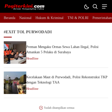
Pagiterkini.com
Berani Mengungkap Fakta
Beranda
Nasional
Hukum & Kriminal
TNI & POLRI
Pemerintahan
#EXIT TOL PURWODADI
Preman Mengaku Ormas Sewa Lahan Ilegal, Polisi
Amankan 5 Pelaku di Surabaya
Headline
Kecelakaan Maut di Purwodadi, Polisi Rekonstruksi TKP
dengan Teknologi TAA
Headline
Sudah ditampilkan semua