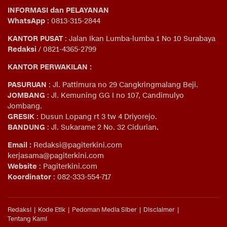
INFORMASI dan PELAYANAN
WhatsApp
: 0813-315-2844
KANTOR PUSAT
: Jalan Ikan Lumba-lumba 1 No 10 Surabaya
Redaksi
/ 0821-4365-2799
KANTOR PERWAKILAN :
PASURUAN
: Jl. Pattimura no 29 Cangkringmalang Beji.
JOMBANG
: Jl. Kemuning GG I no 107, Candimulyo
Jombang.
GRESIK
: Dusun Lopang rt 3 tw 4 Driyorejo.
BANDUNG
: Jl. Sukarame 2 No. 32 Cidurian
.
Email
:
Redaksi@pagiterkini.com
kerjasama@pagiterkini.com
Website
: Pagiterkini.com
Koordinator
: 082-333-554-717
Redaksi
Kode Etik
Pedoman Media Siber
Disclaimer
Tentang Kami