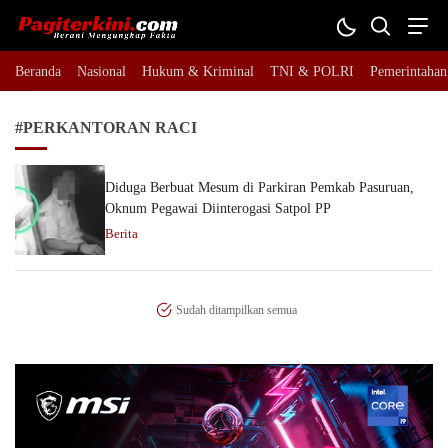
Pagiterkini.com
Berani Mengungkap Fakta
Beranda
Nasional
Hukum & Kriminal
TNI & POLRI
Pemerintahan
#PERKANTORAN RACI
Diduga Berbuat Mesum di Parkiran Pemkab Pasuruan,
Oknum Pegawai Diinterogasi Satpol PP
Berita
Sudah ditampilkan semua