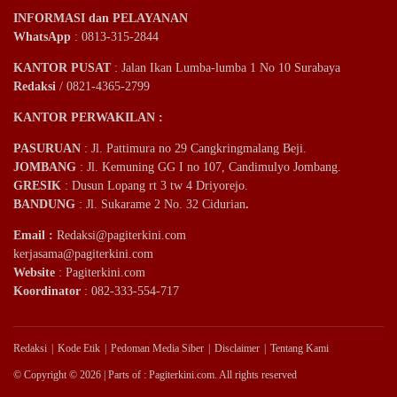
INFORMASI dan PELAYANAN
WhatsApp
: 0813-315-2844
KANTOR PUSAT
: Jalan Ikan Lumba-lumba 1 No 10 Surabaya
Redaksi
/ 0821-4365-2799
KANTOR PERWAKILAN :
PASURUAN
: Jl. Pattimura no 29 Cangkringmalang Beji.
JOMBANG
: Jl. Kemuning GG I no 107, Candimulyo Jombang.
GRESIK
: Dusun Lopang rt 3 tw 4 Driyorejo.
BANDUNG
: Jl. Sukarame 2 No. 32 Cidurian
.
Email
:
Redaksi@pagiterkini.com
kerjasama@pagiterkini.com
Website
: Pagiterkini.com
Koordinator
: 082-333-554-717
Redaksi
Kode Etik
Pedoman Media Siber
Disclaimer
Tentang Kami
© Copyright © 2026 | Parts of : Pagiterkini.com. All rights reserved