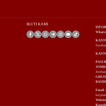
IKUTI KAMI
INFOR
Whats
KANT
Suraba
KANT
PASU
JOMB
Jomban
GRES
BAND
Email
kerjas
Websit
Koordi