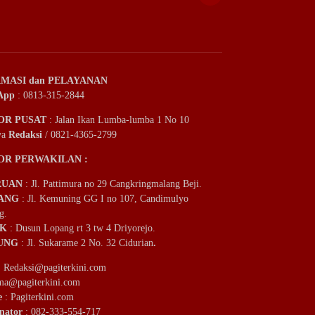
MASI dan PELAYANAN
App
: 0813-315-2844
OR PUSAT
: Jalan Ikan Lumba-lumba 1 No 10
ya
Redaksi
/ 0821-4365-2799
OR PERWAKILAN :
RUAN
: Jl. Pattimura no 29 Cangkringmalang Beji.
ANG
: Jl. Kemuning GG I no 107, Candimulyo
g.
IK
: Dusun Lopang rt 3 tw 4 Driyorejo.
UNG
: Jl. Sukarame 2 No. 32 Cidurian
.
:
Redaksi@pagiterkini.com
ama@pagiterkini.com
e
: Pagiterkini.com
nator
: 082-333-554-717