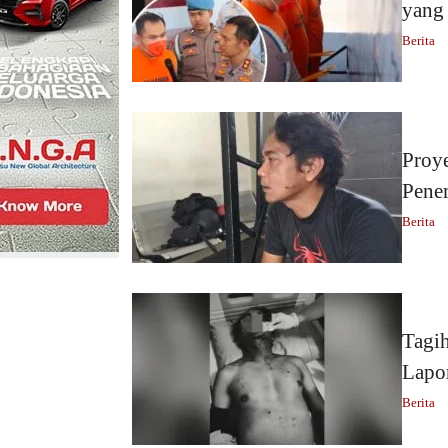
yang
Berita
Proye
Pene
Berita
Tagi
Lapor
Berita