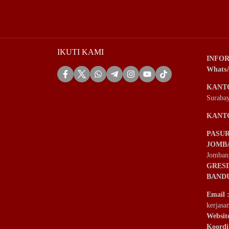
IKUTI KAMI
INFOR
Whats
KANT
Suraba
KANT
PASU
JOMB
Jomban
GRES
BAND
Email
kerjas
Websit
Koordi