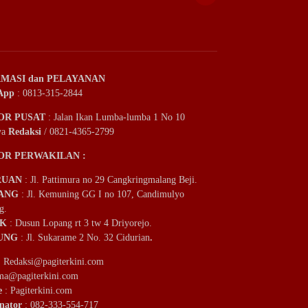
MASI dan PELAYANAN
App
: 0813-315-2844
OR PUSAT
: Jalan Ikan Lumba-lumba 1 No 10
ya
Redaksi
/ 0821-4365-2799
OR PERWAKILAN :
RUAN
: Jl. Pattimura no 29 Cangkringmalang Beji.
ANG
: Jl. Kemuning GG I no 107, Candimulyo
g.
IK
: Dusun Lopang rt 3 tw 4 Driyorejo.
UNG
: Jl. Sukarame 2 No. 32 Cidurian
.
:
Redaksi@pagiterkini.com
ama@pagiterkini.com
e
: Pagiterkini.com
nator
: 082-333-554-717