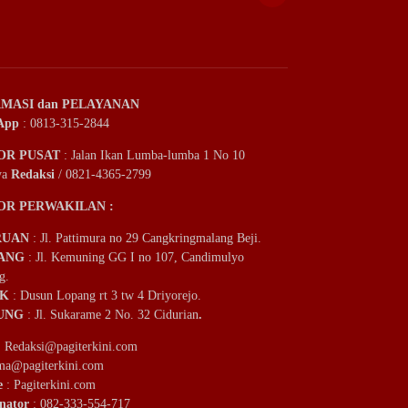
MASI dan PELAYANAN
App
: 0813-315-2844
OR PUSAT
: Jalan Ikan Lumba-lumba 1 No 10
ya
Redaksi
/ 0821-4365-2799
OR PERWAKILAN :
RUAN
: Jl. Pattimura no 29 Cangkringmalang Beji.
ANG
: Jl. Kemuning GG I no 107, Candimulyo
g.
IK
: Dusun Lopang rt 3 tw 4 Driyorejo.
UNG
: Jl. Sukarame 2 No. 32 Cidurian
.
:
Redaksi@pagiterkini.com
ama@pagiterkini.com
e
: Pagiterkini.com
nator
: 082-333-554-717