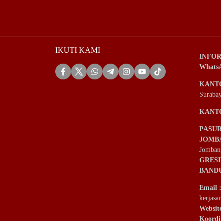
IKUTI KAMI
INFOR
Whats
KANT
Suraba
KANT
PASU
JOMB
Jomban
GRES
BAND
Email
kerjas
Websit
Koordi