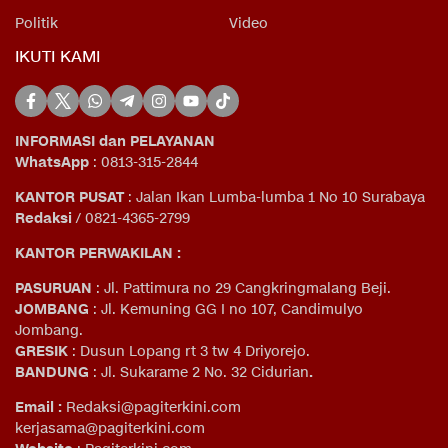
Politik
Video
IKUTI KAMI
INFORMASI dan PELAYANAN
WhatsApp
: 0813-315-2844
KANTOR PUSAT
: Jalan Ikan Lumba-lumba 1 No 10 Surabaya
Redaksi
/ 0821-4365-2799
KANTOR PERWAKILAN :
PASURUAN
: Jl. Pattimura no 29 Cangkringmalang Beji.
JOMBANG
: Jl. Kemuning GG I no 107, Candimulyo
Jombang.
GRESIK
: Dusun Lopang rt 3 tw 4 Driyorejo.
BANDUNG
: Jl. Sukarame 2 No. 32 Cidurian
.
Email
:
Redaksi@pagiterkini.com
kerjasama@pagiterkini.com