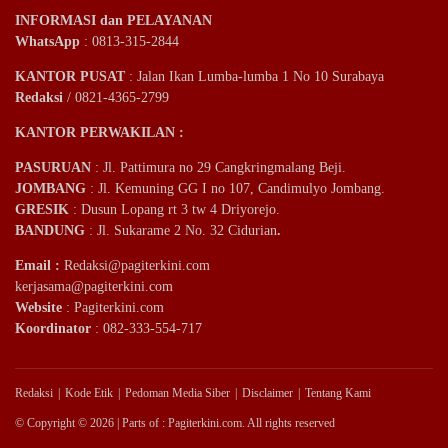
INFORMASI dan PELAYANAN
WhatsApp
: 0813-315-2844
KANTOR PUSAT
: Jalan Ikan Lumba-lumba 1 No 10 Surabaya
Redaksi
/ 0821-4365-2799
KANTOR PERWAKILAN :
PASURUAN
: Jl. Pattimura no 29 Cangkringmalang Beji.
JOMBANG
: Jl. Kemuning GG I no 107, Candimulyo Jombang.
GRESIK
: Dusun Lopang rt 3 tw 4 Driyorejo.
BANDUNG
: Jl. Sukarame 2 No. 32 Cidurian
.
Email
:
Redaksi@pagiterkini.com
kerjasama@pagiterkini.com
Website
: Pagiterkini.com
Koordinator
: 082-333-554-717
Redaksi
Kode Etik
Pedoman Media Siber
Disclaimer
Tentang Kami
© Copyright © 2026 | Parts of : Pagiterkini.com. All rights reserved