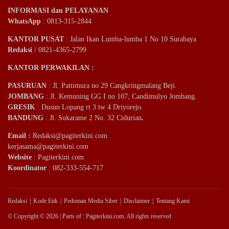
INFORMASI dan PELAYANAN
WhatsApp
: 0813-315-2844
KANTOR PUSAT
: Jalan Ikan Lumba-lumba 1 No 10 Surabaya
Redaksi
/ 0821-4365-2799
KANTOR PERWAKILAN :
PASURUAN
: Jl. Pattimura no 29 Cangkringmalang Beji.
JOMBANG
: Jl. Kemuning GG I no 107, Candimulyo Jombang.
GRESIK
: Dusun Lopang rt 3 tw 4 Driyorejo.
BANDUNG
: Jl. Sukarame 2 No. 32 Cidurian
.
Email
:
Redaksi@pagiterkini.com
kerjasama@pagiterkini.com
Website
: Pagiterkini.com
Koordinator
: 082-333-554-717
Redaksi
Kode Etik
Pedoman Media Siber
Disclaimer
Tentang Kami
© Copyright © 2026 | Parts of : Pagiterkini.com. All rights reserved