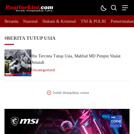
Pagiterkini.com
Berani Mengungkap Fakta
Beranda
Nasional
Hukum & Kriminal
TNI & POLRI
Pemerintahan
#BERITA TUTUP USIA
Ibu Tercinta Tutup Usia, Mahfud MD Pimpin Shalat
Jenazah
Uncategorized
Sudah ditampilkan semua