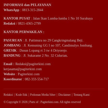
INFORMASI dan PELAYANAN
WhatsApp
: 0813-315-2844
KANTOR PUSAT
: Jalan Ikan Lumba-lumba 1 No 10 Surabaya
Redaksi
/ 0821-4365-2799
KANTOR PERWAKILAN :
PASURUAN
: Jl. Pattimura no 29 Cangkringmalang Beji.
JOMBANG
: Jl. Kemuning GG I no 107, Candimulyo Jombang.
GRESIK
: Dusun Lopang rt 3 tw 4 Driyorejo.
BANDUNG
: Jl. Sukarame 2 No. 32 Cidurian
.
Email
:
Redaksi@pagiterkini.com
kerjasama@pagiterkini.com
Website
: Pagiterkini.com
Koordinator
: 082-333-554-717
Redaksi
Kode Etik
Pedoman Media Siber
Disclaimer
Tentang Kami
© Copyright © 2026 | Parts of : Pagiterkini.com. All rights reserved