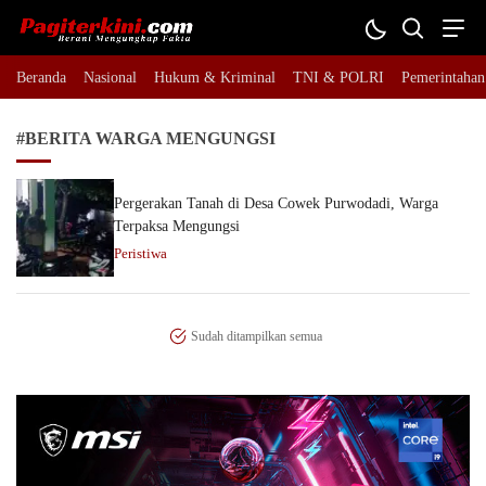
Pagiterkini.com
Berani Mengungkap Fakta
Beranda
Nasional
Hukum & Kriminal
TNI & POLRI
Pemerintahan
#BERITA WARGA MENGUNGSI
Pergerakan Tanah di Desa Cowek Purwodadi, Warga
Terpaksa Mengungsi
Peristiwa
Sudah ditampilkan semua