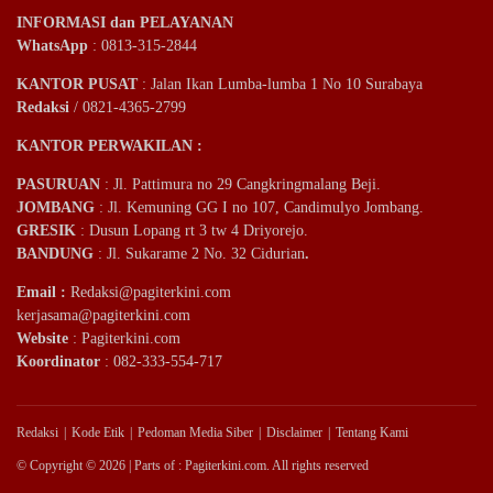
INFORMASI dan PELAYANAN
WhatsApp
: 0813-315-2844
KANTOR PUSAT
: Jalan Ikan Lumba-lumba 1 No 10 Surabaya
Redaksi
/ 0821-4365-2799
KANTOR PERWAKILAN :
PASURUAN
: Jl. Pattimura no 29 Cangkringmalang Beji.
JOMBANG
: Jl. Kemuning GG I no 107, Candimulyo Jombang.
GRESIK
: Dusun Lopang rt 3 tw 4 Driyorejo.
BANDUNG
: Jl. Sukarame 2 No. 32 Cidurian
.
Email
:
Redaksi@pagiterkini.com
kerjasama@pagiterkini.com
Website
: Pagiterkini.com
Koordinator
: 082-333-554-717
Redaksi
Kode Etik
Pedoman Media Siber
Disclaimer
Tentang Kami
© Copyright © 2026 | Parts of : Pagiterkini.com. All rights reserved