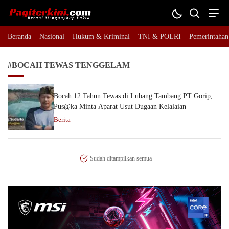
Pagiterkini.com
Berani Mengungkap Fakta
Beranda
Nasional
Hukum & Kriminal
TNI & POLRI
Pemerintahan
#BOCAH TEWAS TENGGELAM
Bocah 12 Tahun Tewas di Lubang Tambang PT Gorip,
Pus@ka Minta Aparat Usut Dugaan Kelalaian
Berita
Sudah ditampilkan semua