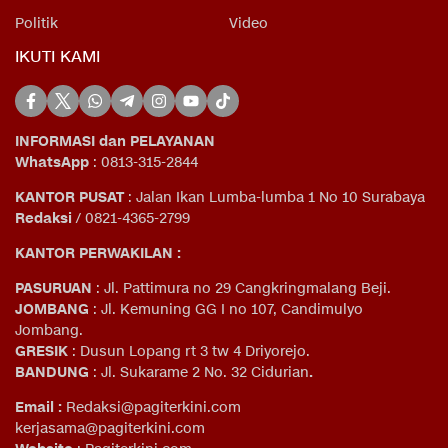
Politik
Video
IKUTI KAMI
INFORMASI dan PELAYANAN
WhatsApp
: 0813-315-2844
KANTOR PUSAT
: Jalan Ikan Lumba-lumba 1 No 10 Surabaya
Redaksi
/ 0821-4365-2799
KANTOR PERWAKILAN :
PASURUAN
: Jl. Pattimura no 29 Cangkringmalang Beji.
JOMBANG
: Jl. Kemuning GG I no 107, Candimulyo
Jombang.
GRESIK
: Dusun Lopang rt 3 tw 4 Driyorejo.
BANDUNG
: Jl. Sukarame 2 No. 32 Cidurian
.
Email
:
Redaksi@pagiterkini.com
kerjasama@pagiterkini.com