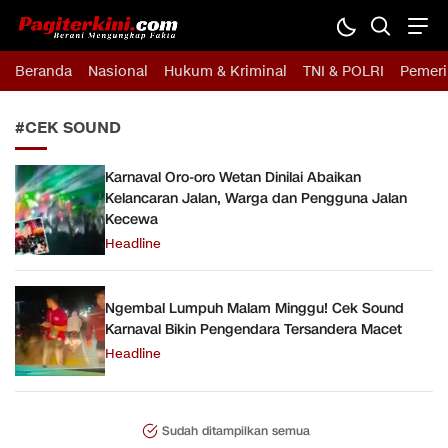
Pagiterkini.com
Berani Mengungkap Fakta
Beranda
Nasional
Hukum & Kriminal
TNI & POLRI
Pemeri
#CEK SOUND
Karnaval Oro-oro Wetan Dinilai Abaikan
Kelancaran Jalan, Warga dan Pengguna Jalan
Kecewa
Headline
Ngembal Lumpuh Malam Minggu! Cek Sound
Karnaval Bikin Pengendara Tersandera Macet
Headline
Sudah ditampilkan semua