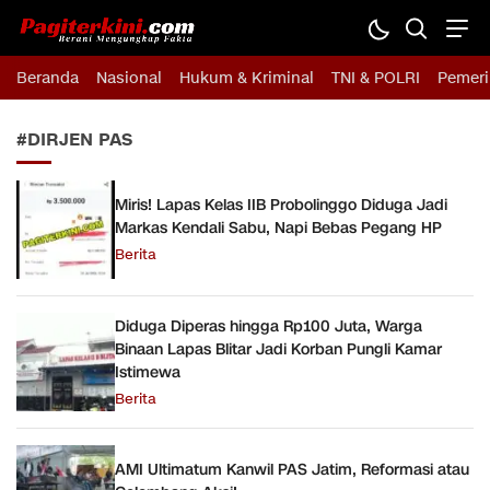
Pagiterkini.com
Berani Mengungkap Fakta
Beranda
Nasional
Hukum & Kriminal
TNI & POLRI
Pemeri
#DIRJEN PAS
Miris! Lapas Kelas IIB Probolinggo Diduga Jadi
Markas Kendali Sabu, Napi Bebas Pegang HP
Berita
Diduga Diperas hingga Rp100 Juta, Warga
Binaan Lapas Blitar Jadi Korban Pungli Kamar
Istimewa
Berita
AMI Ultimatum Kanwil PAS Jatim, Reformasi atau