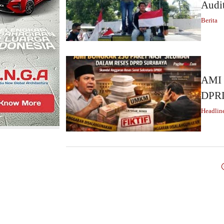
Audit
Berita
AMI 
DPRD
Headlin