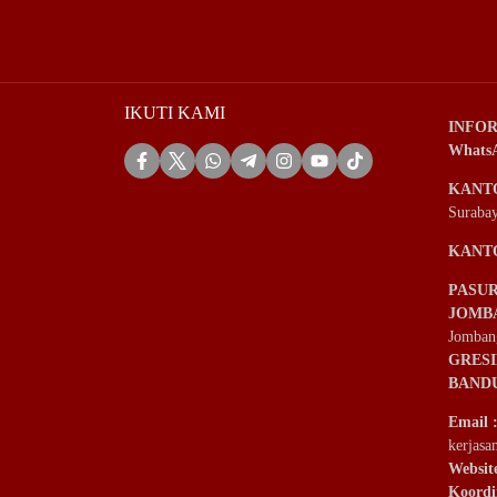
IKUTI KAMI
INFOR
Whats
KANT
Suraba
KANT
PASU
JOMB
Jomban
GRES
BAND
Email
kerjas
Websit
Koordi