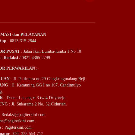
MASI dan PELAYANAN
App
: 0813-315-2844
OR PUSAT
: Jalan Ikan Lumba-lumba 1 No 10
ya
Redaksi
/ 0821-4365-2799
OR PERWAKILAN :
RUAN
: Jl. Pattimura no 29 Cangkringmalang Beji.
ANG
: Jl. Kemuning GG I no 107, Candimulyo
g.
IK
: Dusun Lopang rt 3 tw 4 Driyorejo.
UNG
: Jl. Sukarame 2 No. 32 Cidurian
.
:
Redaksi@pagiterkini.com
ama@pagiterkini.com
e
: Pagiterkini.com
nator
: 082-333-554-717