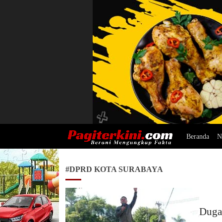
Beranda
N
Pagiterkini.com
Berani Mengungkap Fakta
#DPRD KOTA SURABAYA
Duga