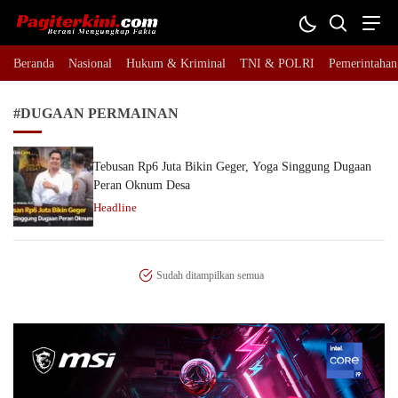
Pagiterkini.com
Berani Mengungkap Fakta
Beranda
Nasional
Hukum & Kriminal
TNI & POLRI
Pemerintahan
#DUGAAN PERMAINAN
Tebusan Rp6 Juta Bikin Geger, Yoga Singgung Dugaan
Peran Oknum Desa
Headline
Sudah ditampilkan semua