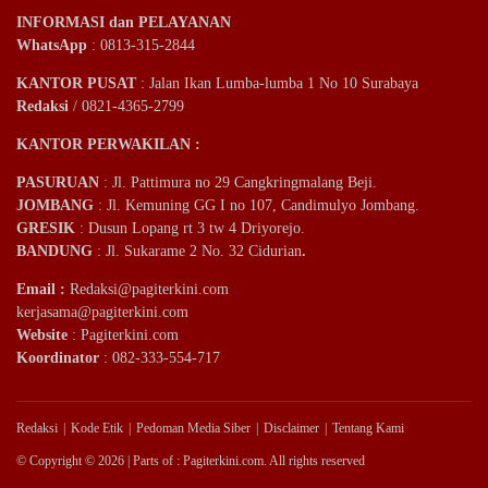
INFORMASI dan PELAYANAN
WhatsApp
: 0813-315-2844
KANTOR PUSAT
: Jalan Ikan Lumba-lumba 1 No 10 Surabaya
Redaksi
/ 0821-4365-2799
KANTOR PERWAKILAN :
PASURUAN
: Jl. Pattimura no 29 Cangkringmalang Beji.
JOMBANG
: Jl. Kemuning GG I no 107, Candimulyo Jombang.
GRESIK
: Dusun Lopang rt 3 tw 4 Driyorejo.
BANDUNG
: Jl. Sukarame 2 No. 32 Cidurian
.
Email
:
Redaksi@pagiterkini.com
kerjasama@pagiterkini.com
Website
: Pagiterkini.com
Koordinator
: 082-333-554-717
Redaksi
Kode Etik
Pedoman Media Siber
Disclaimer
Tentang Kami
© Copyright © 2026 | Parts of : Pagiterkini.com. All rights reserved