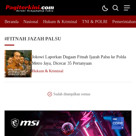
Pagiterkini.com
Berani Mengungkap Fakta
Beranda
Nasional
Hukum & Kriminal
TNI & POLRI
Pemerintahan
#FITNAH JAZAH PALSU
Jokowi Laporkan Dugaan Fitnah Ijazah Palsu ke Polda
Metro Jaya, Dicecar 35 Pertanyaan
Hukum & Kriminal
Sudah ditampilkan semua