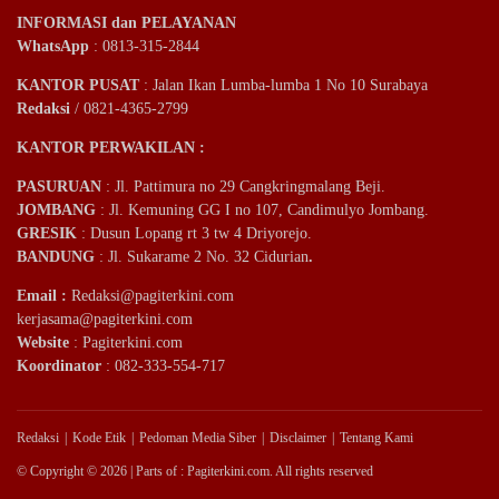
INFORMASI dan PELAYANAN
WhatsApp
: 0813-315-2844
KANTOR PUSAT
: Jalan Ikan Lumba-lumba 1 No 10 Surabaya
Redaksi
/ 0821-4365-2799
KANTOR PERWAKILAN :
PASURUAN
: Jl. Pattimura no 29 Cangkringmalang Beji.
JOMBANG
: Jl. Kemuning GG I no 107, Candimulyo Jombang.
GRESIK
: Dusun Lopang rt 3 tw 4 Driyorejo.
BANDUNG
: Jl. Sukarame 2 No. 32 Cidurian
.
Email
:
Redaksi@pagiterkini.com
kerjasama@pagiterkini.com
Website
: Pagiterkini.com
Koordinator
: 082-333-554-717
Redaksi
Kode Etik
Pedoman Media Siber
Disclaimer
Tentang Kami
© Copyright © 2026 | Parts of : Pagiterkini.com. All rights reserved