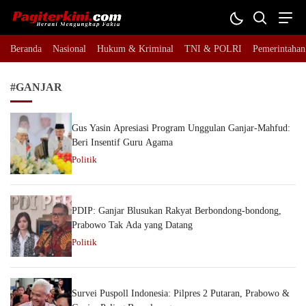
Pagiterkini.com
Berani Mengungkap Fakta
Beranda
Nasional
Hukum & Kriminal
TNI & POLRI
Pemerintahan
#GANJAR
Gus Yasin Apresiasi Program Unggulan Ganjar-Mahfud:
Beri Insentif Guru Agama
Politik
PDIP: Ganjar Blusukan Rakyat Berbondong-bondong,
Prabowo Tak Ada yang Datang
Politik
Survei Puspoll Indonesia: Pilpres 2 Putaran, Prabowo &