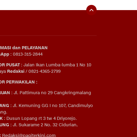
MASI dan PELAYANAN
sApp
: 0813-315-2844
OR PUSAT
: Jalan Ikan Lumba-lumba 1 No 10
aya
Redaksi
/ 0821-4365-2799
R PERWAKILAN :
RUAN
: Jl. Pattimura no 29 Cangkringmalang
ANG
: Jl. Kemuning GG I no 107, Candimulyo
ng.
IK
: Dusun Lopang rt 3 tw 4 Driyorejo.
UNG
: Jl. Sukarame 2 No. 32 Cidurian
.
:
Redaksi@pagiterkini.com