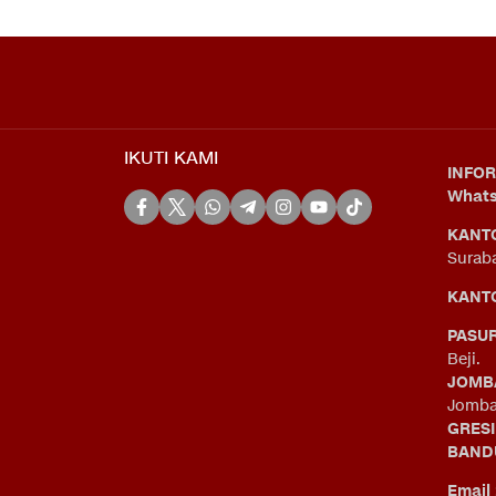
IKUTI KAMI
INFOR
What
KANT
Surab
KANTO
PASU
Beji.
JOMB
Jomba
GRES
BAND
Email