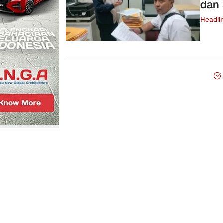
dan 
Headli