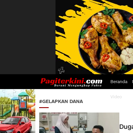
Beranda
Pagiterkini.com
Berani Mengungkap Fakta
Video
#GELAPKAN DANA
Duga