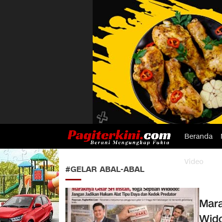
Beranda
Pagiterkini.com
Berani Mengungkap Fakta
Video
#GELAR ABAL-ABAL
Mara
Wido