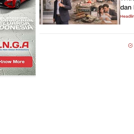
dan 
Headli