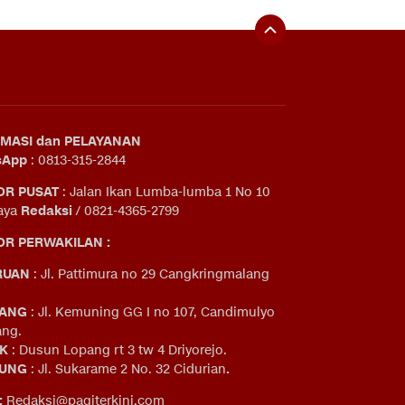
MASI dan PELAYANAN
sApp
: 0813-315-2844
OR PUSAT
: Jalan Ikan Lumba-lumba 1 No 10
aya
Redaksi
/ 0821-4365-2799
R PERWAKILAN :
RUAN
: Jl. Pattimura no 29 Cangkringmalang
ANG
: Jl. Kemuning GG I no 107, Candimulyo
ng.
IK
: Dusun Lopang rt 3 tw 4 Driyorejo.
UNG
: Jl. Sukarame 2 No. 32 Cidurian
.
:
Redaksi@pagiterkini.com