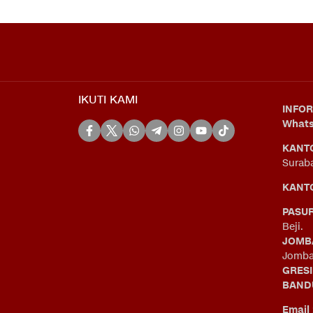
IKUTI KAMI
INFOR
What
KANT
Surab
KANTO
PASU
Beji.
JOMB
Jomba
GRES
BAND
Email