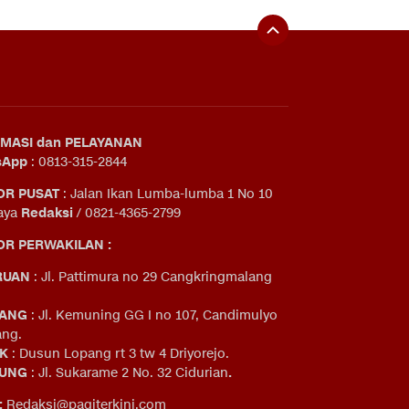
MASI dan PELAYANAN
sApp
: 0813-315-2844
OR PUSAT
: Jalan Ikan Lumba-lumba 1 No 10
aya
Redaksi
/ 0821-4365-2799
R PERWAKILAN :
RUAN
: Jl. Pattimura no 29 Cangkringmalang
ANG
: Jl. Kemuning GG I no 107, Candimulyo
ng.
IK
: Dusun Lopang rt 3 tw 4 Driyorejo.
UNG
: Jl. Sukarame 2 No. 32 Cidurian
.
:
Redaksi@pagiterkini.com