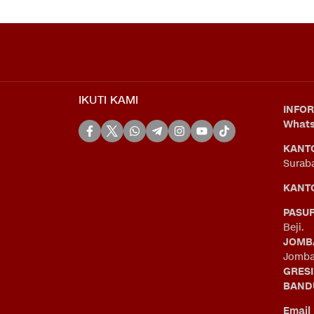
IKUTI KAMI
INFOR
What
KANT
Surab
KANTO
PASU
Beji.
JOMB
Jomba
GRES
BAND
Email