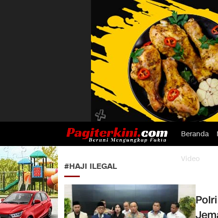
Beranda
Pagiterkini.com
Berani Mengungkap Fakta
Video
#HAJI ILEGAL
Polr
Jema