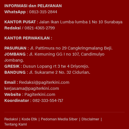
INFORMASI dan PELAYANAN
WhatsApp
: 0813-315-2844
KANTOR PUSAT
: Jalan Ikan Lumba-lumba 1 No 10 Surabaya
Redaksi
/ 0821-4365-2799
KANTOR PERWAKILAN :
PASURUAN
: Jl. Pattimura no 29 Cangkringmalang Beji.
JOMBANG
: Jl. Kemuning GG I no 107, Candimulyo
Jombang.
GRESIK
: Dusun Lopang rt 3 tw 4 Driyorejo.
BANDUNG
: Jl. Sukarame 2 No. 32 Cidurian
.
Email
:
Redaksi@pagiterkini.com
kerjasama@pagiterkini.com
Website
: Pagiterkini.com
Koordinator
: 082-333-554-717
Redaksi
Kode Etik
Pedoman Media Siber
Disclaimer
Tentang Kami