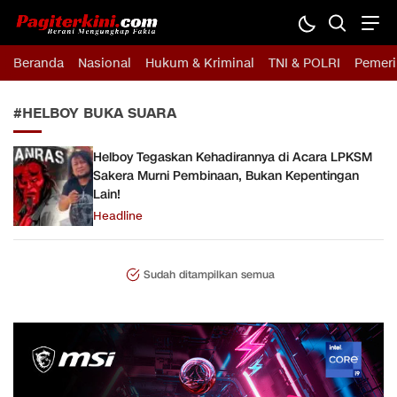
Pagiterkini.com
Berani Mengungkap Fakta
Beranda
Nasional
Hukum & Kriminal
TNI & POLRI
Pemeri
#HELBOY BUKA SUARA
Helboy Tegaskan Kehadirannya di Acara LPKSM
Sakera Murni Pembinaan, Bukan Kepentingan
Lain!
Headline
Sudah ditampilkan semua