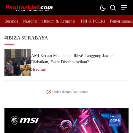
Pagiterkini.com
Berani Mengungkap Fakta
Beranda
Nasional
Hukum & Kriminal
TNI & POLRI
Pemerintahan
#IBIZA SURABAYA
AMI Kecam Manajemen Ibiza! Tanggung Jawab
Diabaikan, Fakta Disembunyikan?
Headline
Sudah ditampilkan semua