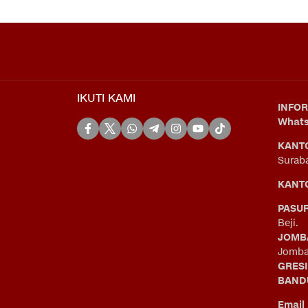
IKUTI KAMI
INFOR
What
KANT
Surab
KANTO
PASU
Beji.
JOMB
Jomba
GRES
BAND
Email