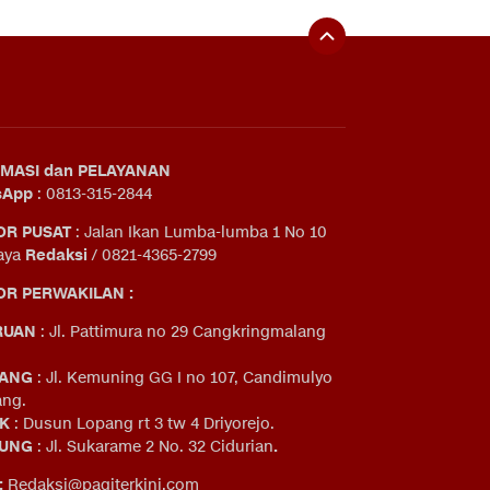
MASI dan PELAYANAN
sApp
: 0813-315-2844
OR PUSAT
: Jalan Ikan Lumba-lumba 1 No 10
aya
Redaksi
/ 0821-4365-2799
R PERWAKILAN :
RUAN
: Jl. Pattimura no 29 Cangkringmalang
ANG
: Jl. Kemuning GG I no 107, Candimulyo
ng.
IK
: Dusun Lopang rt 3 tw 4 Driyorejo.
UNG
: Jl. Sukarame 2 No. 32 Cidurian
.
:
Redaksi@pagiterkini.com