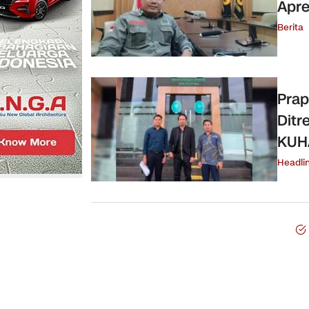
Apre
Berita
Prap
Ditr
KUH
Headli