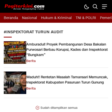
Pagiterkini.com
Berani Mengungkap Fakta
Beranda
Nasional
Hukum & Kriminal
TNI & POLRI
Pemeri
#INSPEKTORAT TURUN AUDIT
Amburadul! Proyek Pembangunan Desa Bakalan
Purwosari Berbau Korupsi, Kades dan Inspektorat
“Bungkam”
Berita
Waduh!! Rentetan Masalah Tamansari Memuncak,
Inspektorat Kabupaten Pasuruan Turun Gunung
Berita
Sudah ditampilkan semua