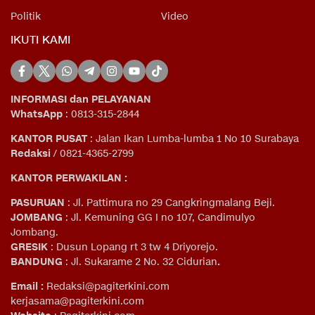
Politik
Video
IKUTI KAMI
INFORMASI dan PELAYANAN
WhatsApp
: 0813-315-2844
KANTOR PUSAT
: Jalan Ikan Lumba-lumba 1 No 10 Surabaya
Redaksi
/ 0821-4365-2799
KANTOR PERWAKILAN :
PASURUAN
: Jl. Pattimura no 29 Cangkringmalang Beji.
JOMBANG
: Jl. Kemuning GG I no 107, Candimulyo
Jombang.
GRESIK
: Dusun Lopang rt 3 tw 4 Driyorejo.
BANDUNG
: Jl. Sukarame 2 No. 32 Cidurian
.
Email
:
Redaksi@pagiterkini.com
kerjasama@pagiterkini.com