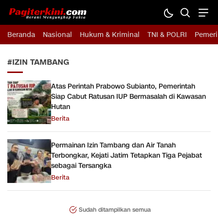
Pagiterkini.com
Berani Mengungkap Fakta
Beranda
Nasional
Hukum & Kriminal
TNI & POLRI
Pemeri
#IZIN TAMBANG
Atas Perintah Prabowo Subianto, Pemerintah
Siap Cabut Ratusan IUP Bermasalah di Kawasan
Hutan
Berita
Permainan Izin Tambang dan Air Tanah
Terbongkar, Kejati Jatim Tetapkan Tiga Pejabat
sebagai Tersangka
Berita
Sudah ditampilkan semua