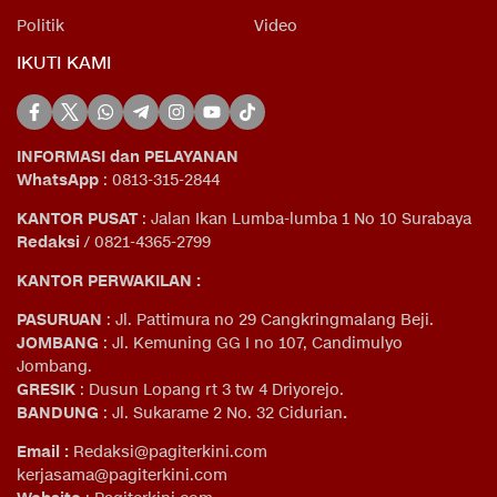
Politik
Video
IKUTI KAMI
INFORMASI dan PELAYANAN
WhatsApp
: 0813-315-2844
KANTOR PUSAT
: Jalan Ikan Lumba-lumba 1 No 10 Surabaya
Redaksi
/ 0821-4365-2799
KANTOR PERWAKILAN :
PASURUAN
: Jl. Pattimura no 29 Cangkringmalang Beji.
JOMBANG
: Jl. Kemuning GG I no 107, Candimulyo
Jombang.
GRESIK
: Dusun Lopang rt 3 tw 4 Driyorejo.
BANDUNG
: Jl. Sukarame 2 No. 32 Cidurian
.
Email
:
Redaksi@pagiterkini.com
kerjasama@pagiterkini.com