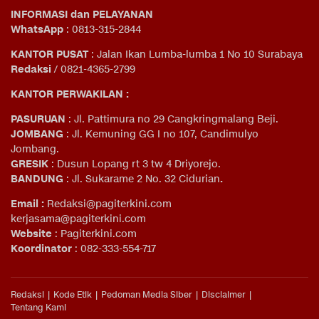
INFORMASI dan PELAYANAN
WhatsApp
: 0813-315-2844
KANTOR PUSAT
: Jalan Ikan Lumba-lumba 1 No 10 Surabaya
Redaksi
/ 0821-4365-2799
KANTOR PERWAKILAN :
PASURUAN
: Jl. Pattimura no 29 Cangkringmalang Beji.
JOMBANG
: Jl. Kemuning GG I no 107, Candimulyo
Jombang.
GRESIK
: Dusun Lopang rt 3 tw 4 Driyorejo.
BANDUNG
: Jl. Sukarame 2 No. 32 Cidurian
.
Email
:
Redaksi@pagiterkini.com
kerjasama@pagiterkini.com
Website
: Pagiterkini.com
Koordinator
: 082-333-554-717
Redaksi
Kode Etik
Pedoman Media Siber
Disclaimer
Tentang Kami