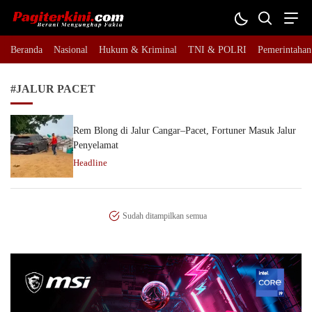
Pagiterkini.com
Berani Mengungkap Fakta
Beranda
Nasional
Hukum & Kriminal
TNI & POLRI
Pemerintahan
#JALUR PACET
Rem Blong di Jalur Cangar–Pacet, Fortuner Masuk Jalur
Penyelamat
Headline
Sudah ditampilkan semua