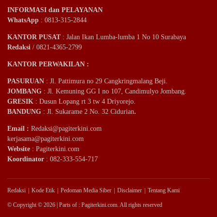
INFORMASI dan PELAYANAN
WhatsApp
: 0813-315-2844
KANTOR PUSAT
: Jalan Ikan Lumba-lumba 1 No 10 Surabaya
Redaksi
/ 0821-4365-2799
KANTOR PERWAKILAN :
PASURUAN
: Jl. Pattimura no 29 Cangkringmalang Beji.
JOMBANG
: Jl. Kemuning GG I no 107, Candimulyo Jombang.
GRESIK
: Dusun Lopang rt 3 tw 4 Driyorejo.
BANDUNG
: Jl. Sukarame 2 No. 32 Cidurian
.
Email
:
Redaksi@pagiterkini.com
kerjasama@pagiterkini.com
Website
: Pagiterkini.com
Koordinator
: 082-333-554-717
Redaksi
Kode Etik
Pedoman Media Siber
Disclaimer
Tentang Kami
© Copyright © 2026 | Parts of : Pagiterkini.com. All rights reserved