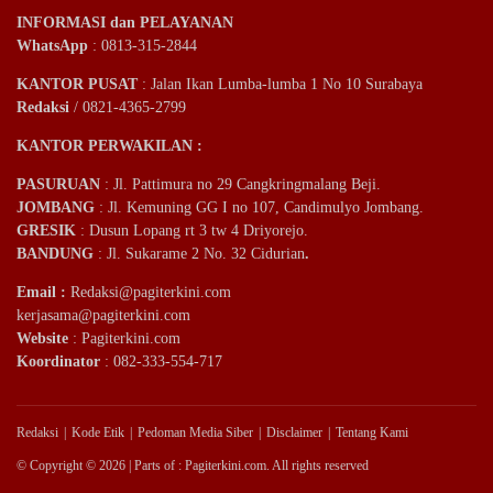
INFORMASI dan PELAYANAN
WhatsApp
: 0813-315-2844
KANTOR PUSAT
: Jalan Ikan Lumba-lumba 1 No 10 Surabaya
Redaksi
/ 0821-4365-2799
KANTOR PERWAKILAN :
PASURUAN
: Jl. Pattimura no 29 Cangkringmalang Beji.
JOMBANG
: Jl. Kemuning GG I no 107, Candimulyo Jombang.
GRESIK
: Dusun Lopang rt 3 tw 4 Driyorejo.
BANDUNG
: Jl. Sukarame 2 No. 32 Cidurian
.
Email
:
Redaksi@pagiterkini.com
kerjasama@pagiterkini.com
Website
: Pagiterkini.com
Koordinator
: 082-333-554-717
Redaksi
Kode Etik
Pedoman Media Siber
Disclaimer
Tentang Kami
© Copyright © 2026 | Parts of : Pagiterkini.com. All rights reserved