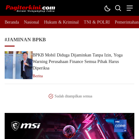
Pagiterkini.com
Berani Mengungkap Fakta
Beranda
Nasional
Hukum & Kriminal
TNI & POLRI
Pemerintahan
#JAMINAN BPKB
BPKB Mobil Diduga Dijaminkan Tanpa Izin, Yoga
Warning Perusahaan Finance Semua Pihak Harus
Diperiksa
Berita
Sudah ditampilkan semua