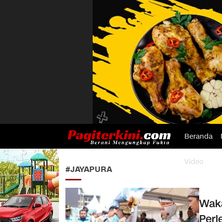
Beranda
Pagiterkini.com
Berani Mengungkap Fakta
Video
#JAYAPURA
Waka
Perl