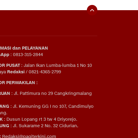
MASI dan PELAYANAN
sApp
: 0813-315-2844
OR PUSAT
: Jalan Ikan Lumba-lumba 1 No 10
aya
Redaksi
/ 0821-4365-2799
R PERWAKILAN :
RUAN
: Jl. Pattimura no 29 Cangkringmalang
ANG
: Jl. Kemuning GG I no 107, Candimulyo
ng.
IK
: Dusun Lopang rt 3 tw 4 Driyorejo.
UNG
: Jl. Sukarame 2 No. 32 Cidurian
.
:
Redaksi@pagiterkini.com