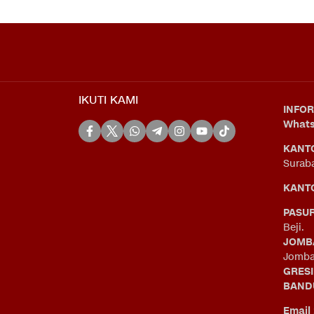
IKUTI KAMI
INFOR
What
KANT
Surab
KANTO
PASU
Beji.
JOMB
Jomba
GRES
BAND
Email