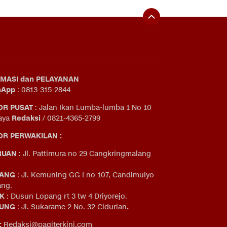
MASI dan PELAYANAN
sApp
: 0813-315-2844
OR PUSAT
: Jalan Ikan Lumba-lumba 1 No 10
aya
Redaksi
/ 0821-4365-2799
R PERWAKILAN :
RUAN
: Jl. Pattimura no 29 Cangkringmalang
ANG
: Jl. Kemuning GG I no 107, Candimulyo
ng.
IK
: Dusun Lopang rt 3 tw 4 Driyorejo.
UNG
: Jl. Sukarame 2 No. 32 Cidurian
.
:
Redaksi@pagiterkini.com