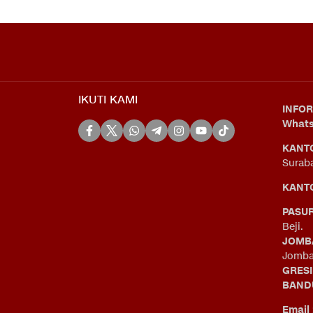
IKUTI KAMI
INFOR
What
KANT
Surab
KANTO
PASU
Beji.
JOMB
Jomba
GRES
BAND
Email