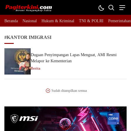
Pagiterkini.com
Berani Mengungkap Fakta
Beranda
Nasional
Hukum & Kriminal
TNI & POLRI
Pemerintahan
#KANTOR IMIGRASI
Dugaan Penyimpangan Lapas Menguat, AMI Resmi
Melapor ke Kementerian
Berita
Sudah ditampilkan semua