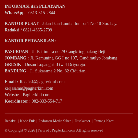
INFORMASI dan PELAYANAN
WhatsApp
: 0813-315-2844
KANTOR PUSAT
: Jalan Ikan Lumba-lumba 1 No 10 Surabaya
Redaksi
/ 0821-4365-2799
KANTOR PERWAKILAN :
PASURUAN
: Jl. Pattimura no 29 Cangkringmalang Beji.
JOMBANG
: Jl. Kemuning GG I no 107, Candimulyo Jombang.
GRESIK
: Dusun Lopang rt 3 tw 4 Driyorejo.
BANDUNG
: Jl. Sukarame 2 No. 32 Cidurian
.
Email
:
Redaksi@pagiterkini.com
kerjasama@pagiterkini.com
Website
: Pagiterkini.com
Koordinator
: 082-333-554-717
Redaksi
Kode Etik
Pedoman Media Siber
Disclaimer
Tentang Kami
© Copyright © 2026 | Parts of : Pagiterkini.com. All rights reserved