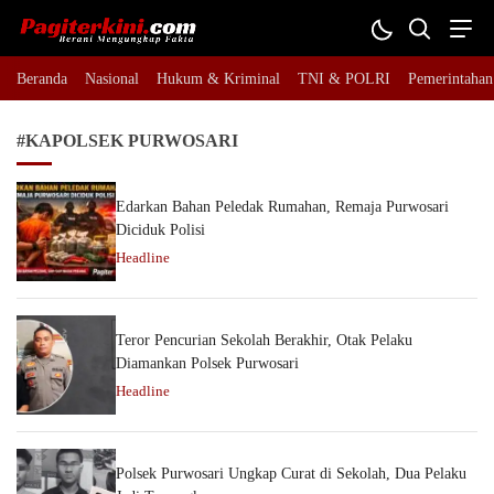
Pagiterkini.com
Berani Mengungkap Fakta
Beranda
Nasional
Hukum & Kriminal
TNI & POLRI
Pemerintahan
#KAPOLSEK PURWOSARI
Edarkan Bahan Peledak Rumahan, Remaja Purwosari
Diciduk Polisi
Headline
Teror Pencurian Sekolah Berakhir, Otak Pelaku
Diamankan Polsek Purwosari
Headline
Polsek Purwosari Ungkap Curat di Sekolah, Dua Pelaku