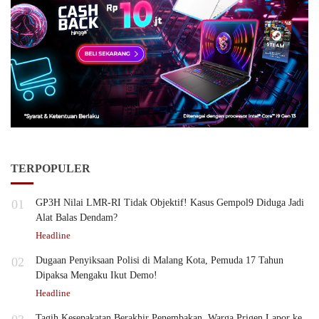
TERPOPULER
01
GP3H Nilai LMR-RI Tidak Objektif! Kasus Gempol9 Diduga Jadi
Alat Balas Dendam?
Headline
02
Dugaan Penyiksaan Polisi di Malang Kota, Pemuda 17 Tahun
Dipaksa Mengaku Ikut Demo!
Headline
Tagih Kesepakatan Berakhir Penembakan, Warga Prigen Lapor ke