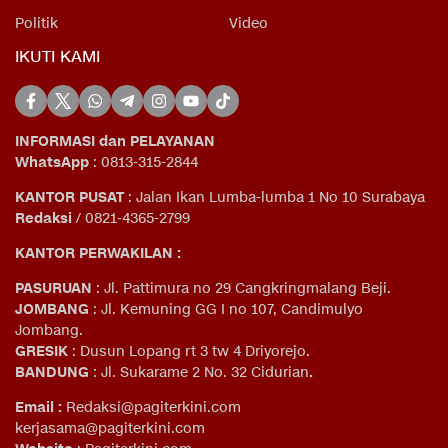
Politik
Video
IKUTI KAMI
INFORMASI dan PELAYANAN
WhatsApp
: 0813-315-2844
KANTOR PUSAT
: Jalan Ikan Lumba-lumba 1 No 10 Surabaya
Redaksi
/ 0821-4365-2799
KANTOR PERWAKILAN :
PASURUAN
: Jl. Pattimura no 29 Cangkringmalang Beji.
JOMBANG
: Jl. Kemuning GG I no 107, Candimulyo
Jombang.
GRESIK
: Dusun Lopang rt 3 tw 4 Driyorejo.
BANDUNG
: Jl. Sukarame 2 No. 32 Cidurian
.
Email
:
Redaksi@pagiterkini.com
kerjasama@pagiterkini.com