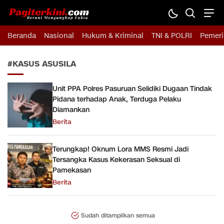
Pagiterkini.com
Berani Mengungkap Fakta
Beranda
Nasional
Hukum & Kriminal
TNI & POLRI
Pemeri
#KASUS ASUSILA
Unit PPA Polres Pasuruan Selidiki Dugaan Tindak
Pidana terhadap Anak, Terduga Pelaku
Diamankan
Berita
Terungkap! Oknum Lora MMS Resmi Jadi
Tersangka Kasus Kekerasan Seksual di
Pamekasan
Berita
Sudah ditampilkan semua