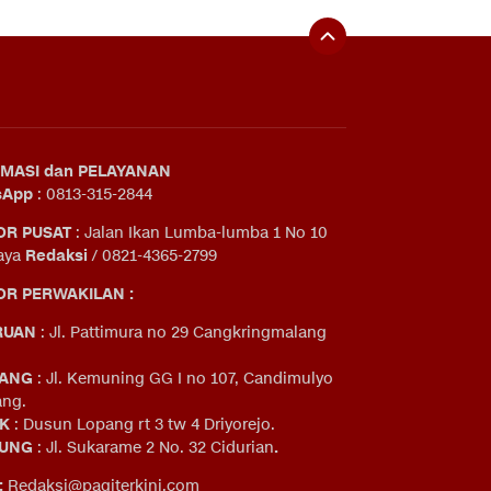
MASI dan PELAYANAN
sApp
: 0813-315-2844
OR PUSAT
: Jalan Ikan Lumba-lumba 1 No 10
aya
Redaksi
/ 0821-4365-2799
R PERWAKILAN :
RUAN
: Jl. Pattimura no 29 Cangkringmalang
ANG
: Jl. Kemuning GG I no 107, Candimulyo
ng.
IK
: Dusun Lopang rt 3 tw 4 Driyorejo.
UNG
: Jl. Sukarame 2 No. 32 Cidurian
.
:
Redaksi@pagiterkini.com