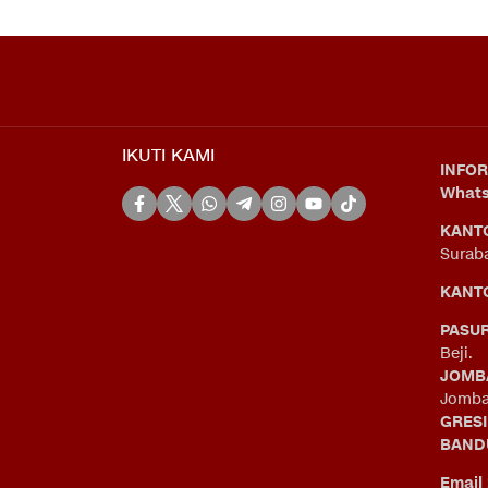
IKUTI KAMI
INFOR
What
KANT
Surab
KANTO
PASU
Beji.
JOMB
Jomba
GRES
BAND
Email