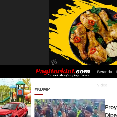
Beranda
Pagiterkini.com
Berani Mengungkap Fakta
Video
#KDMP
Proy
Dipe