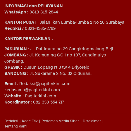
INFORMASI dan PELAYANAN
WhatsApp
: 0813-315-2844
KANTOR PUSAT
: Jalan Ikan Lumba-lumba 1 No 10 Surabaya
Redaksi
/ 0821-4365-2799
KANTOR PERWAKILAN :
PASURUAN
: Jl. Pattimura no 29 Cangkringmalang Beji.
JOMBANG
: Jl. Kemuning GG I no 107, Candimulyo
Jombang.
GRESIK
: Dusun Lopang rt 3 tw 4 Driyorejo.
BANDUNG
: Jl. Sukarame 2 No. 32 Cidurian
.
Email
:
Redaksi@pagiterkini.com
kerjasama@pagiterkini.com
Website
: Pagiterkini.com
Koordinator
: 082-333-554-717
Redaksi
Kode Etik
Pedoman Media Siber
Disclaimer
Tentang Kami