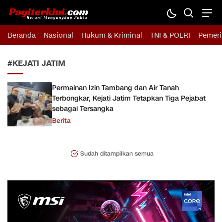
Pagiterkini.com
Berani Mengungkap Fakta
Beranda
Nasional
Hukum & Kriminal
TNI & POLRI
Pemeri
#KEJATI JATIM
Permainan Izin Tambang dan Air Tanah
Terbongkar, Kejati Jatim Tetapkan Tiga Pejabat
sebagai Tersangka
Berita
Sudah ditampilkan semua