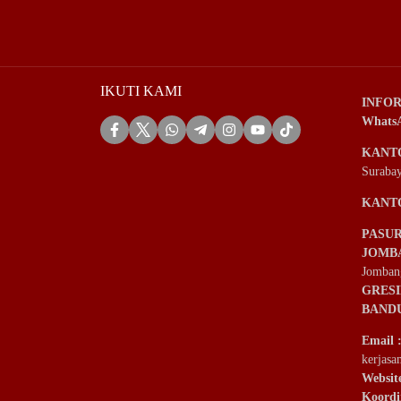
IKUTI KAMI
INFOR
Whats
KANT
Suraba
KANT
PASU
JOMB
Jomban
GRES
BAND
Email
kerjas
Websit
Koordi