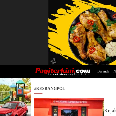
Beranda
N
Pagiterkini.com
Berani Mengungkap Fakta
#KESBANGPOL
Keja