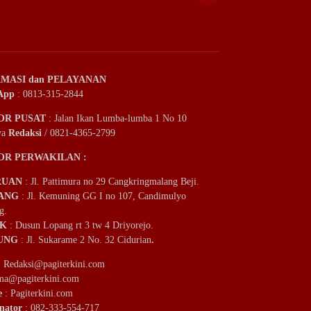
MASI dan PELAYANAN
App
: 0813-315-2844
OR PUSAT
: Jalan Ikan Lumba-lumba 1 No 10
ya
Redaksi
/ 0821-4365-2799
OR PERWAKILAN :
RUAN
: Jl. Pattimura no 29 Cangkringmalang Beji.
ANG
: Jl. Kemuning GG I no 107, Candimulyo
g.
IK
: Dusun Lopang rt 3 tw 4 Driyorejo.
UNG
: Jl. Sukarame 2 No. 32 Cidurian
.
:
Redaksi@pagiterkini.com
ama@pagiterkini.com
e
: Pagiterkini.com
nator
: 082-333-554-717