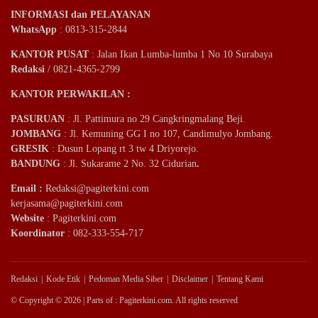
INFORMASI dan PELAYANAN
WhatsApp
: 0813-315-2844
KANTOR PUSAT
: Jalan Ikan Lumba-lumba 1 No 10 Surabaya
Redaksi
/ 0821-4365-2799
KANTOR PERWAKILAN :
PASURUAN
: Jl. Pattimura no 29 Cangkringmalang Beji.
JOMBANG
: Jl. Kemuning GG I no 107, Candimulyo Jombang.
GRESIK
: Dusun Lopang rt 3 tw 4 Driyorejo.
BANDUNG
: Jl. Sukarame 2 No. 32 Cidurian
.
Email
:
Redaksi@pagiterkini.com
kerjasama@pagiterkini.com
Website
: Pagiterkini.com
Koordinator
: 082-333-554-717
Redaksi
Kode Etik
Pedoman Media Siber
Disclaimer
Tentang Kami
© Copyright © 2026 | Parts of : Pagiterkini.com. All rights reserved