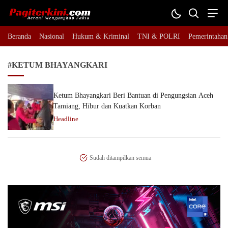
Pagiterkini.com
Berani Mengungkap Fakta
Beranda
Nasional
Hukum & Kriminal
TNI & POLRI
Pemerintahan
#KETUM BHAYANGKARI
Ketum Bhayangkari Beri Bantuan di Pengungsian Aceh
Tamiang, Hibur dan Kuatkan Korban
Headline
Sudah ditampilkan semua