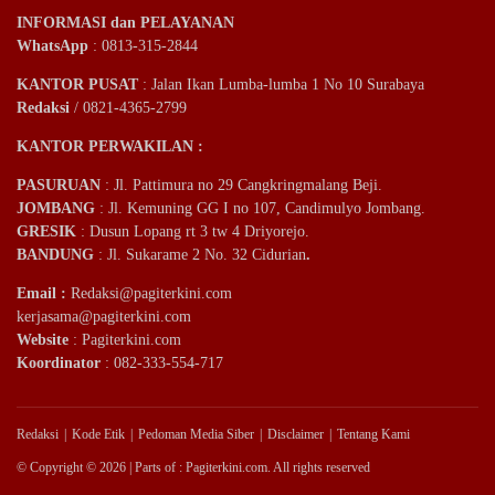
INFORMASI dan PELAYANAN
WhatsApp
: 0813-315-2844
KANTOR PUSAT
: Jalan Ikan Lumba-lumba 1 No 10 Surabaya
Redaksi
/ 0821-4365-2799
KANTOR PERWAKILAN :
PASURUAN
: Jl. Pattimura no 29 Cangkringmalang Beji.
JOMBANG
: Jl. Kemuning GG I no 107, Candimulyo Jombang.
GRESIK
: Dusun Lopang rt 3 tw 4 Driyorejo.
BANDUNG
: Jl. Sukarame 2 No. 32 Cidurian
.
Email
:
Redaksi@pagiterkini.com
kerjasama@pagiterkini.com
Website
: Pagiterkini.com
Koordinator
: 082-333-554-717
Redaksi
Kode Etik
Pedoman Media Siber
Disclaimer
Tentang Kami
© Copyright © 2026 | Parts of : Pagiterkini.com. All rights reserved