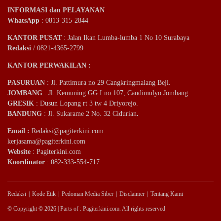
INFORMASI dan PELAYANAN
WhatsApp
: 0813-315-2844
KANTOR PUSAT
: Jalan Ikan Lumba-lumba 1 No 10 Surabaya
Redaksi
/ 0821-4365-2799
KANTOR PERWAKILAN :
PASURUAN
: Jl. Pattimura no 29 Cangkringmalang Beji.
JOMBANG
: Jl. Kemuning GG I no 107, Candimulyo Jombang.
GRESIK
: Dusun Lopang rt 3 tw 4 Driyorejo.
BANDUNG
: Jl. Sukarame 2 No. 32 Cidurian
.
Email
:
Redaksi@pagiterkini.com
kerjasama@pagiterkini.com
Website
: Pagiterkini.com
Koordinator
: 082-333-554-717
Redaksi
Kode Etik
Pedoman Media Siber
Disclaimer
Tentang Kami
© Copyright © 2026 | Parts of : Pagiterkini.com. All rights reserved