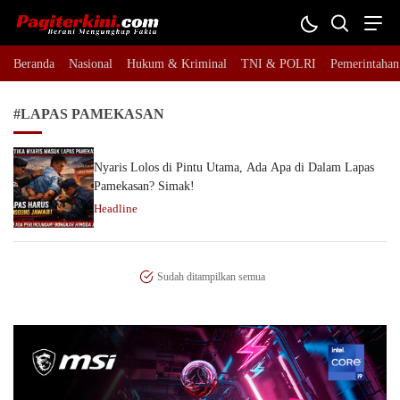
Pagiterkini.com
Berani Mengungkap Fakta
Beranda
Nasional
Hukum & Kriminal
TNI & POLRI
Pemerintahan
#LAPAS PAMEKASAN
Nyaris Lolos di Pintu Utama, Ada Apa di Dalam Lapas
Pamekasan? Simak!
Headline
Sudah ditampilkan semua