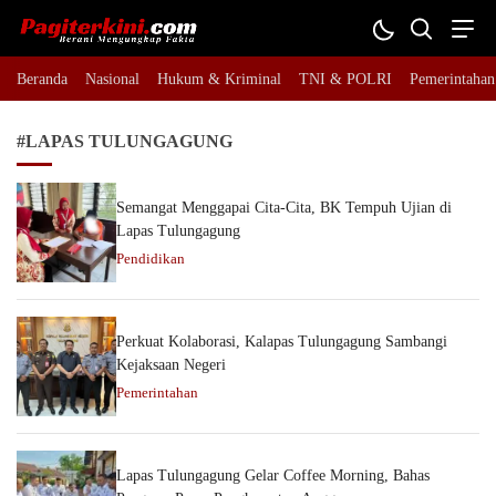
Pagiterkini.com
Berani Mengungkap Fakta
Beranda
Nasional
Hukum & Kriminal
TNI & POLRI
Pemerintahan
#LAPAS TULUNGAGUNG
Semangat Menggapai Cita-Cita, BK Tempuh Ujian di
Lapas Tulungagung
Pendidikan
Perkuat Kolaborasi, Kalapas Tulungagung Sambangi
Kejaksaan Negeri
Pemerintahan
Lapas Tulungagung Gelar Coffee Morning, Bahas