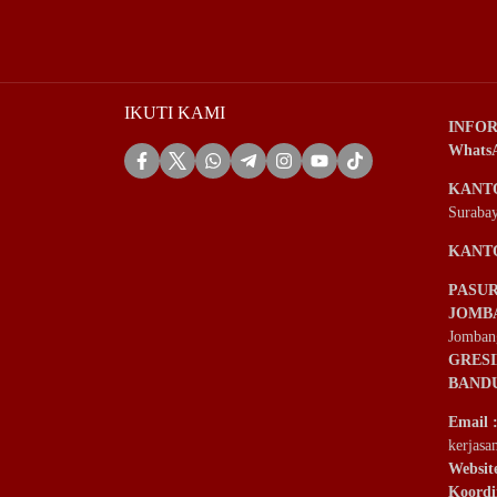
IKUTI KAMI
INFOR
Whats
KANT
Suraba
KANT
PASU
JOMB
Jomban
GRES
BAND
Email
kerjas
Websit
Koordi