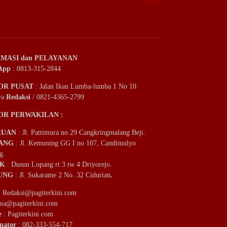
MASI dan PELAYANAN
App
: 0813-315-2844
OR PUSAT
: Jalan Ikan Lumba-lumba 1 No 10
ya
Redaksi
/ 0821-4365-2799
OR PERWAKILAN :
RUAN
: Jl. Pattimura no 29 Cangkringmalang Beji.
ANG
: Jl. Kemuning GG I no 107, Candimulyo
g.
IK
: Dusun Lopang rt 3 tw 4 Driyorejo.
UNG
: Jl. Sukarame 2 No. 32 Cidurian
.
:
Redaksi@pagiterkini.com
ama@pagiterkini.com
e
: Pagiterkini.com
nator
: 082-333-554-717