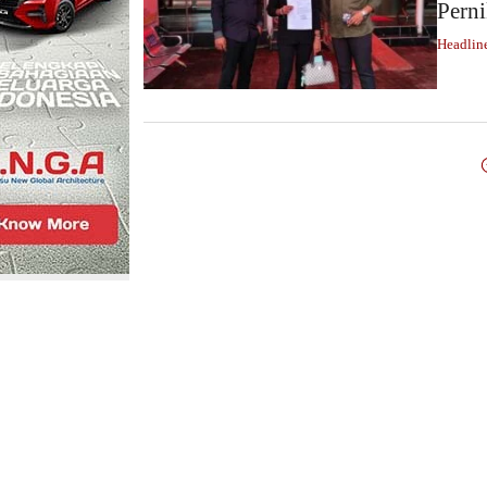
Perni
Headlin