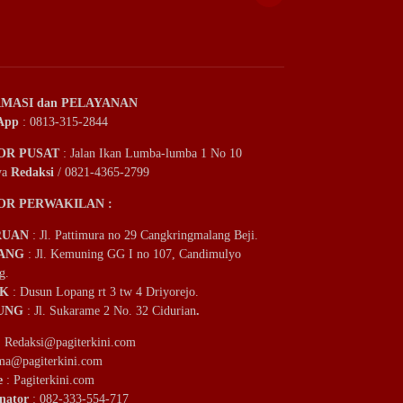
MASI dan PELAYANAN
App
: 0813-315-2844
OR PUSAT
: Jalan Ikan Lumba-lumba 1 No 10
ya
Redaksi
/ 0821-4365-2799
OR PERWAKILAN :
RUAN
: Jl. Pattimura no 29 Cangkringmalang Beji.
ANG
: Jl. Kemuning GG I no 107, Candimulyo
g.
IK
: Dusun Lopang rt 3 tw 4 Driyorejo.
UNG
: Jl. Sukarame 2 No. 32 Cidurian
.
:
Redaksi@pagiterkini.com
ama@pagiterkini.com
e
: Pagiterkini.com
nator
: 082-333-554-717