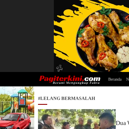
Beranda
N
Pagiterkini.com
Berani Mengungkap Fakta
#LELANG BERMASALAH
Dua 