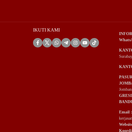
IKUTI KAMI
INFOR
Whats
KANT
Suraba
KANT
PASU
JOMB
Jomban
GRES
BAND
Email
kerjas
Websit
Koordi