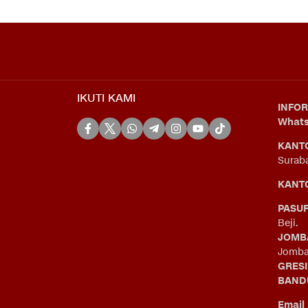
IKUTI KAMI
INFOR
What
KANT
Surab
KANTO
PASU
Beji.
JOMB
Jomba
GRES
BAND
Email