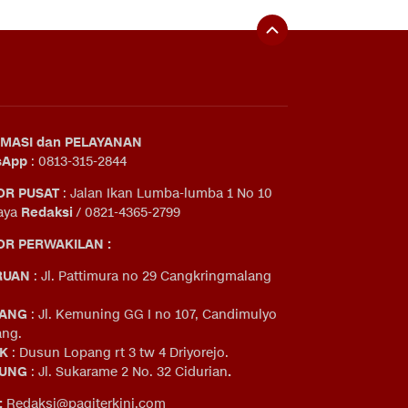
MASI dan PELAYANAN
sApp
: 0813-315-2844
OR PUSAT
: Jalan Ikan Lumba-lumba 1 No 10
aya
Redaksi
/ 0821-4365-2799
R PERWAKILAN :
RUAN
: Jl. Pattimura no 29 Cangkringmalang
ANG
: Jl. Kemuning GG I no 107, Candimulyo
ng.
IK
: Dusun Lopang rt 3 tw 4 Driyorejo.
UNG
: Jl. Sukarame 2 No. 32 Cidurian
.
:
Redaksi@pagiterkini.com